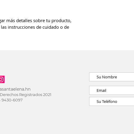
Aumenta la c
Comunicar claramen
buena forma de gene
Tener una política 
clientes que puede
gar más detalles sobre tu producto, 
es una  buena forma
 las instrucciones de cuidado o de 
asegurar a tus cli
tranquilidad.
asantaelena.hn
 Derechos Registrados 2021
4 9430-6097