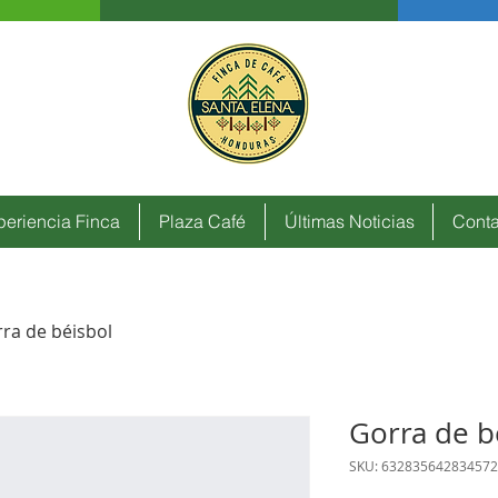
periencia Finca
Plaza Café
Últimas Noticias
Conta
ra de béisbol
Gorra de b
SKU: 632835642834572