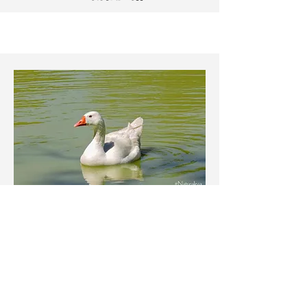
Disfruta de la Fauna
que
Finca Santa Elena
te ofrece.